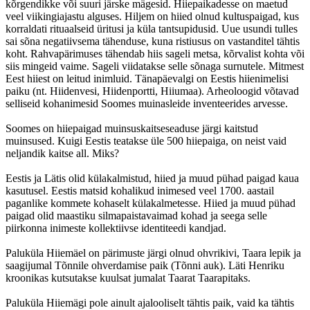
kõrgendikke või suuri järske mägesid. Hiiepaikadesse on maetud
veel viikingiajastu alguses. Hiljem on hiied olnud kultuspaigad, kus
korraldati rituaalseid üritusi ja küla tantsupidusid. Uue usundi tulles
sai sõna negatiivsema tähenduse, kuna ristiusus on vastanditel tähtis
koht. Rahvapärimuses tähendab hiis sageli metsa, kõrvalist kohta või
siis mingeid vaime. Sageli viidatakse selle sõnaga surnutele. Mitmest
Eest hiiest on leitud inimluid. Tänapäevalgi on Eestis hiienimelisi
paiku (nt. Hiidenvesi, Hiidenportti, Hiiumaa). Arheoloogid võtavad
selliseid kohanimesid Soomes muinasleide inventeerides arvesse.
Soomes on hiiepaigad muinsuskaitseseaduse järgi kaitstud
muinsused. Kuigi Eestis teatakse üle 500 hiiepaiga, on neist vaid
neljandik kaitse all. Miks?
Eestis ja Lätis olid külakalmistud, hiied ja muud pühad paigad kaua
kasutusel. Eestis matsid kohalikud inimesed veel 1700. aastail
paganlike kommete kohaselt külakalmetesse. Hiied ja muud pühad
paigad olid maastiku silmapaistavaimad kohad ja seega selle
piirkonna inimeste kollektiivse identiteedi kandjad.
Paluküla Hiiemäel on pärimuste järgi olnud ohvrikivi, Taara lepik ja
saagijumal Tõnnile ohverdamise paik (Tõnni auk). Läti Henriku
kroonikas kutsutakse kuulsat jumalat Taarat Taarapitaks.
Paluküla Hiiemägi pole ainult ajalooliselt tähtis paik, vaid ka tähtis