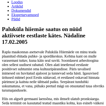
Loodus
Artiklid
Dokumendid
Ekspertarvamused
Pildid
Paluküla hiiemäe saatus on nüüd
aktiivsete eestlaste kätes. Nädaline
17.02.2005
Rapla maakonnas asetsevale Paluküla Hiiemäele on minu teada
plaanitud ehitada puhke- ja spordikeskus. Kehtna kant on mulle
varasemast tuttav, kuna käin seal suviti. Soomlasest arheoloogina
olen sellest uudisest rabatud. Olen alati imetlenud eestlaste
positiivset suhtumist oma kultuuripärandisse. Päris tavalised
inimesed on huvitatud ajaloost ja tunnevad seda hästi. Igasuvised
üritused mitmel pool Eestis näitavad, et eestlased oskavad hinnata
pärimust ja kaitsta neile tähtsaid paiku. Seepärast tundubki
uskumatuna, et vana, pühaks peetud mägi on otsustatud tuua ohvriks
turumajandusele.
Hiis on algselt germaani laensõna, mis ilmselt ulatub pronksiaega.
Seda terminit on kasutatud teatud maastiku kohta, kus esineb väikesi