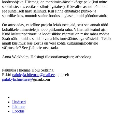
loodusobjekt. Hiiemägi on märkimisväärselt kõrge paik (kui mitte
soomlaste, siis eestlaste silmis igatahes). Kõrvalise asendi tõttu on
see suhteliselt hästi säilinud. Kui sinna ehitatakse puhke- ja
spordikeskus, muutub sealne loodus aeglaselt, kuid pöördumatult.
On arusaadav, et selline projekt leiab toetajaid, sest see annab tööd
kohalikele inimestele ja toob piirkonda raha. Vähemalt teatud aja.
Kuid kultuuripärimusi ja looduslikke väärtusi on raske rahas mõõta.
Saab näha, kuidas suudab vana hiis turuväärtustega võistelda. Tekib
ainult küsimus: kas Eestis on veel kohta kultuuriajaloolistele
väärtustele? See jääb teie otsustada.
Anna Wickholm, Helsingi filosoofiamagister, arheoloog
Paluküla Hiiemäe Hoiu Seltsing
E-kiri
palukyla.hiiemae@mail.ee
, ajutiselt
palukyla.hiiemae@
gmail.com
Uudised
Pärimus
Loodus