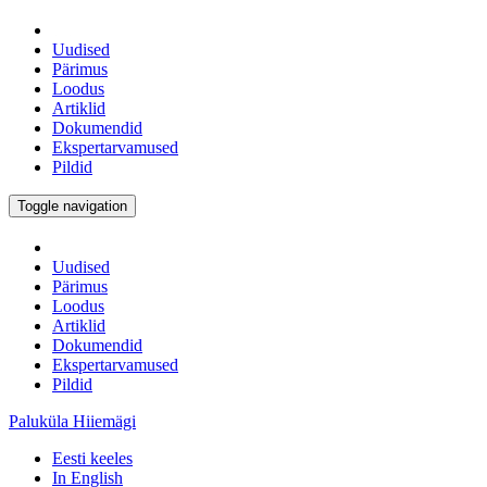
Uudised
Pärimus
Loodus
Artiklid
Dokumendid
Ekspertarvamused
Pildid
Toggle navigation
Uudised
Pärimus
Loodus
Artiklid
Dokumendid
Ekspertarvamused
Pildid
Paluküla Hiiemägi
Eesti keeles
In English