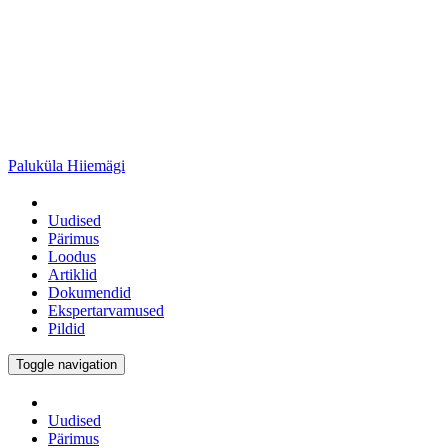
Paluküla Hiiemägi
Uudised
Pärimus
Loodus
Artiklid
Dokumendid
Ekspertarvamused
Pildid
Toggle navigation
Uudised
Pärimus