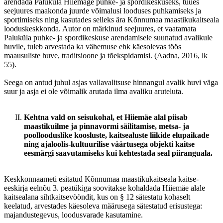
arendada Paluküla Hiiemäge puhke- ja spordikeskuseks, tuues
seejuures maakonda juurde võimalusi looduses puhkamiseks ja
sportimiseks ning kasutades selleks ära Kõnnumaa maastikukaitseala
looduskeskkonda. Autor on märkinud seejuures, et vaatamata
Paluküla puhke- ja spordikeskuse arendamisele suunatud avalikule
huvile, tuleb arvestada ka vähemuse ehk käesolevas töös
maausuliste huve, traditsioone ja tõekspidamisi. (Aadna, 2016, lk
55).
Seega on antud juhul asjas vallavalitsuse hinnangul avalik huvi väga
suur ja asja ei ole võimalik arutada ilma avaliku aruteluta.
Kehtna vald on seisukohal, et Hiiemäe alal piisab
maastikuilme ja pinnavormi säilitamise, metsa- ja
poollooduslike koosluste, kaitsealuste liikide elupaikade
ning ajaloolis-kultuurilise väärtusega objekti kaitse
eesmärgi saavutamiseks kui kehtestada seal p
iiranguala.
Keskkonnaameti esitatud Kõnnumaa maastikukaitseala kaitse-
eeskirja eelnõu 3. peatükiga soovitakse kohaldada Hiiemäe alale
kaitsealana sihtkaitsevööndit, kus on § 12 sätestatu kohaselt
keelatud, arvestades käesoleva määrusega sätestatud erisustega:
majandustegevus, loodusvarade kasutamine.