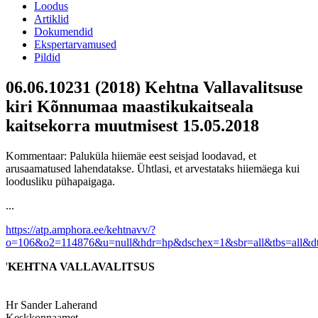
Loodus
Artiklid
Dokumendid
Ekspertarvamused
Pildid
06.06.10231 (2018) Kehtna Vallavalitsuse
kiri Kõnnumaa maastikukaitseala
kaitsekorra muutmisest 15.05.2018
Kommentaar: Paluküla hiiemäe eest seisjad loodavad, et
arusaamatused lahendatakse. Ühtlasi, et arvestataks hiiemäega kui
loodusliku pühapaigaga.
...
https://atp.amphora.ee/kehtnavv/?
o=106&o2=114876&u=null&hdr=hp&dschex=1&sbr=all&tbs=all&
'
KEHTNA VALLAVALITSUS
Hr Sander Laherand
Keskkonnaamet