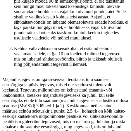
piir kulgeb mööda 90 m samakõrgusjoont), ei ole takistanud
seni mingil moel tõkestamast kaebustega kinnistul olevate
suusaradade hoolduseks vajaliku kuivanud puude raiet. Selle
sisuline vaidlus kestab kohtus teist aastat. Asjaolu, et
sihtkaitsevööndis on lubatud olemasolevate radade hooldus, ei
taga paraku mingilgi moel, et hoolduseks vajalik kuivanud
puude raieks taotletaks taaskord kohtult keeldu tuginedes
usulistele vaadetele või mõnel muul alusel.
Kehtna vallavalitsus on seisukohal, et esitatud eelnõu
vaatamata sellele, et §-s 10 on loetletud mitmed tegevused,
mis on lubatud sihtkaitsevööndis, piirab ja takistab oluliselt
ning põhjendamatult tegevust Hiiemäel.
Majandustegevus on iga iseseisvalt teostatav, tulu saamise
eesmärgiga ja püsiv tegevus, mis ei ole seadusest tulenevalt
keelatud. Tegevus, mille suhtes on kehtestatud teatamis- või
loakohustus, loetakse majandustegevuseks ka juhul, kui selle
eesmärgiks ei ole tulu saamine (majandustegevuse seadustiku üldosa
seaduse (MsüS) § 3 lõiked 1 ja 2). Keskkonnaameti esitatud
määruse eelnõu seletuskirja punkti 2.5.4.4. kohaselt on kõik kaitse-
eeskirja kaitsekorra üldpõhimõtete peatükis või sihtkaitsevööndite
peatükis reguleeritud tegevused, mis on määrusega lubatud ja mida
tehakse tulu saamise eesmärgiga, ning tegevused, mis on lubatud