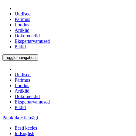
Uudised
Pärimus
Loodus
Artiklid
Dokumendid
Ekspertarvamused
Pildid
Toggle navigation
Uudised
Pärimus
Loodus
Artiklid
Dokumendid
Ekspertarvamused
Pildid
Paluküla Hiiemägi
Eesti keeles
In English