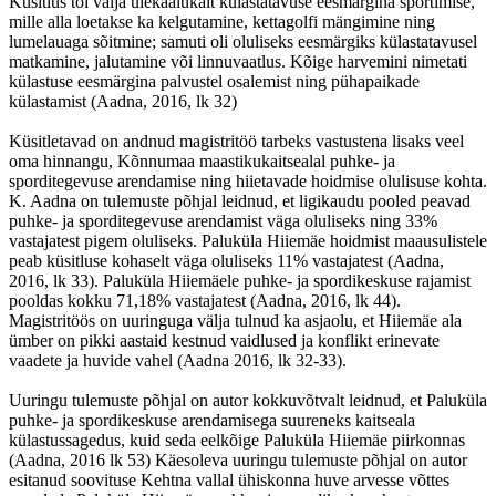
Küsitlus tõi välja ülekaalukalt külastatavuse eesmärgina sportimise,
mille alla loetakse ka kelgutamine, kettagolfi mängimine ning
lumelauaga sõitmine; samuti oli oluliseks eesmärgiks külastatavusel
matkamine, jalutamine või linnuvaatlus. Kõige harvemini nimetati
külastuse eesmärgina palvustel osalemist ning pühapaikade
külastamist (Aadna, 2016, lk 32)
Küsitletavad on andnud magistritöö tarbeks vastustena lisaks veel
oma hinnangu, Kõnnumaa maastikukaitsealal puhke- ja
sporditegevuse arendamise ning hiietavade hoidmise olulisuse kohta.
K. Aadna on tulemuste põhjal leidnud, et ligikaudu pooled peavad
puhke- ja sporditegevuse arendamist väga oluliseks ning 33%
vastajatest pigem oluliseks. Paluküla Hiiemäe hoidmist maausulistele
peab küsitluse kohaselt väga oluliseks 11% vastajatest (Aadna,
2016, lk 33). Paluküla Hiiemäele puhke- ja spordikeskuse rajamist
pooldas kokku 71,18% vastajatest (Aadna, 2016, lk 44).
Magistritöös on uuringuga välja tulnud ka asjaolu, et Hiiemäe ala
ümber on pikki aastaid kestnud vaidlused ja konflikt erinevate
vaadete ja huvide vahel (Aadna 2016, lk 32-33).
Uuringu tulemuste põhjal on autor kokkuvõtvalt leidnud, et Paluküla
puhke- ja spordikeskuse arendamisega suureneks kaitseala
külastussagedus, kuid seda eelkõige Paluküla Hiiemäe piirkonnas
(Aadna, 2016 lk 53) Käesoleva uuringu tulemuste põhjal on autor
esitanud soovituse Kehtna vallal ühiskonna huve arvesse võttes