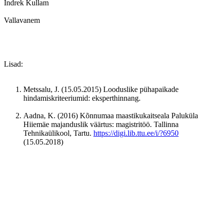
Indrek Kullam
Vallavanem
Lisad:
Metssalu, J. (15.05.2015) Looduslike pühapaikade
hindamiskriteeriumid: eksperthinnang.
Aadna, K. (2016) Kõnnumaa maastikukaitseala Paluküla
Hiiemäe majanduslik väärtus: magistritöö. Tallinna
Tehnikaülikool, Tartu.
https://digi.lib.ttu.ee/i/?6950
(15.05.2018)