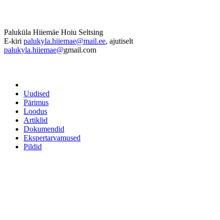
Paluküla Hiiemäe Hoiu Seltsing
E-kiri
palukyla.hiiemae@mail.ee
, ajutiselt
palukyla.hiiemae@
gmail.com
Uudised
Pärimus
Loodus
Artiklid
Dokumendid
Ekspertarvamused
Pildid