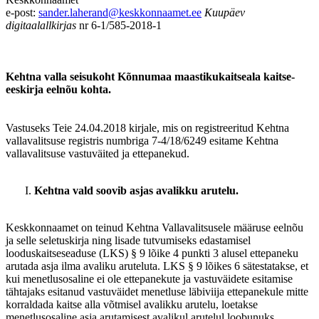
e-post:
sander.laherand@keskkonnaamet.ee
Kuupäev
digitaalallkirjas
nr 6-1/585-2018-1
Kehtna valla seisukoht Kõnnumaa maastikukaitseala kaitse-
eeskirja eelnõu kohta.
Vastuseks Teie 24.04.2018 kirjale, mis on registreeritud Kehtna
vallavalitsuse registris numbriga 7-4/18/6249 esitame Kehtna
vallavalitsuse vastuväited ja ettepanekud.
Kehtna vald soovib asjas avalikku arutelu.
Keskkonnaamet on teinud Kehtna Vallavalitsusele määruse eelnõu
ja selle seletuskirja ning lisade tutvumiseks edastamisel
looduskaitseseaduse (LKS) § 9 lõike 4 punkti 3 alusel ettepaneku
arutada asja ilma avaliku aruteluta. LKS § 9 lõikes 6 sätestatakse, et
kui menetlusosaline ei ole ettepanekute ja vastuväidete esitamise
tähtajaks esitanud vastuväidet menetluse läbiviija ettepanekule mitte
korraldada kaitse alla võtmisel avalikku arutelu, loetakse
menetlusosaline asja arutamisest avalikul arutelul loobunuks.