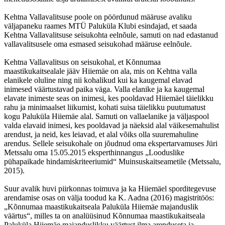
Kehtna Vallavalitsuse poole on pöördunud määruse avaliku
väljapaneku raames MTÜ Paluküla Klubi esindajad, et saada
Kehtna Vallavalitsuse seisukohta eelnõule, samuti on nad edastanud
vallavalitsusele oma esmased seisukohad määruse eelnõule.
Kehtna Vallavalitsus on seisukohal, et Kõnnumaa
maastikukaitsealale jääv Hiiemäe on ala, mis on Kehtna valla
elanikele oluline ning nii kohalikud kui ka kaugemal elavad
inimesed väärtustavad paika väga. Valla elanike ja ka kaugemal
elavate inimeste seas on inimesi, kes pooldavad Hiiemäel täielikku
rahu ja minimaalset liikumist, kohati suisa täielikku puutumatust
kogu Paluküla Hiiemäe alal. Samuti on vallaelanike ja väljaspool
valda elavaid inimesi, kes pooldavad ja näeksid alal väikesemahulist
arendust, ja neid, kes leiavad, et alal võiks olla suuremahuline
arendus. Sellele seisukohale on jõudnud oma ekspertarvamuses Jüri
Metssalu oma 15.05.2015 eksperthinnangus „Looduslike
pühapaikade hindamiskriteeriumid“ Muinsuskaitseametile (Metssalu,
2015).
Suur avalik huvi piirkonnas toimuva ja ka Hiiemäel sporditegevuse
arendamise osas on välja toodud ka K. Aadna (2016) magistritöös:
„Kõnnumaa maastikukaitseala Paluküla Hiiemäe majanduslik
väärtus“, milles ta on analüüsinud Kõnnumaa maastikukaitseala
Paluküla Hiiemäe majanduslikku väärtust ilma arenduseta ja