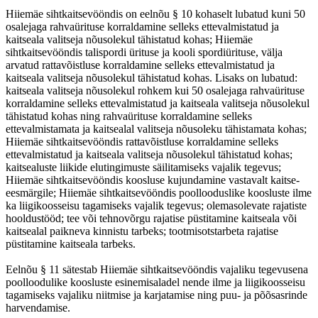
Hiiemäe sihtkaitsevööndis on eelnõu § 10 kohaselt lubatud kuni 50
osalejaga rahvaürituse korraldamine selleks ettevalmistatud ja
kaitseala valitseja nõusolekul tähistatud kohas; Hiiemäe
sihtkaitsevööndis talispordi ürituse ja kooli spordiürituse, välja
arvatud rattavõistluse korraldamine selleks ettevalmistatud ja
kaitseala valitseja nõusolekul tähistatud kohas. Lisaks on lubatud:
kaitseala valitseja nõusolekul rohkem kui 50 osalejaga rahvaürituse
korraldamine selleks ettevalmistatud ja kaitseala valitseja nõusolekul
tähistatud kohas ning rahvaürituse korraldamine selleks
ettevalmistamata ja kaitsealal valitseja nõusoleku tähistamata kohas;
Hiiemäe sihtkaitsevööndis rattavõistluse korraldamine selleks
ettevalmistatud ja kaitseala valitseja nõusolekul tähistatud kohas;
kaitsealuste liikide elutingimuste säilitamiseks vajalik tegevus;
Hiiemäe sihtkaitsevööndis koosluse kujundamine vastavalt kaitse-
eesmärgile; Hiiemäe sihtkaitsevööndis poollooduslike koosluste ilme
ka liigikoosseisu tagamiseks vajalik tegevus; olemasolevate rajatiste
hooldustööd; tee või tehnovõrgu rajatise püstitamine kaitseala või
kaitsealal paikneva kinnistu tarbeks; tootmisotstarbeta rajatise
püstitamine kaitseala tarbeks.
Eelnõu § 11 sätestab Hiiemäe sihtkaitsevööndis vajaliku tegevusena
poolloodulike koosluste esinemisaladel nende ilme ja liigikoosseisu
tagamiseks vajaliku niitmise ja karjatamise ning puu- ja põõsasrinde
harvendamise.