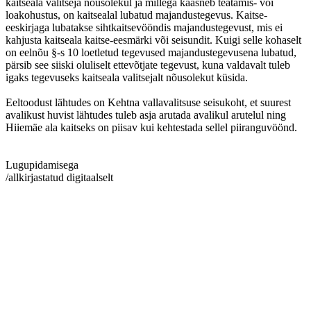
kaitseala valitseja nõusolekul ja millega kaasneb teatamis- või
loakohustus, on kaitsealal lubatud majandustegevus. Kaitse-
eeskirjaga lubatakse sihtkaitsevööndis majandustegevust, mis ei
kahjusta kaitseala kaitse-eesmärki või seisundit. Kuigi selle kohaselt
on eelnõu §-s 10 loetletud tegevused majandustegevusena lubatud,
pärsib see siiski oluliselt ettevõtjate tegevust, kuna valdavalt tuleb
igaks tegevuseks kaitseala valitsejalt nõusolekut küsida.
Eeltoodust lähtudes on Kehtna vallavalitsuse seisukoht, et suurest
avalikust huvist lähtudes tuleb asja arutada avalikul arutelul ning
Hiiemäe ala kaitseks on piisav kui kehtestada sellel piiranguvöönd.
Lugupidamisega
/allkirjastatud digitaalselt