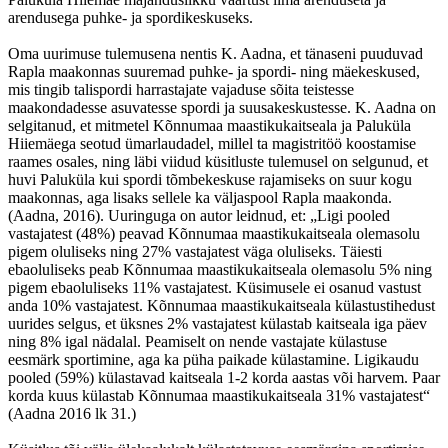
arendusega puhke- ja spordikeskuseks.
Oma uurimuse tulemusena nentis K. Aadna, et tänaseni puuduvad
Rapla maakonnas suuremad puhke- ja spordi- ning mäekeskused,
mis tingib talispordi harrastajate vajaduse sõita teistesse
maakondadesse asuvatesse spordi ja suusakeskustesse. K. Aadna on
selgitanud, et mitmetel Kõnnumaa maastikukaitseala ja Paluküla
Hiiemäega seotud ümarlaudadel, millel ta magistritöö koostamise
raames osales, ning läbi viidud küsitluste tulemusel on selgunud, et
huvi Paluküla kui spordi tõmbekeskuse rajamiseks on suur kogu
maakonnas, aga lisaks sellele ka väljaspool Rapla maakonda.
(Aadna, 2016). Uuringuga on autor leidnud, et: „Ligi pooled
vastajatest (48%) peavad Kõnnumaa maastikukaitseala olemasolu
pigem oluliseks ning 27% vastajatest väga oluliseks. Täiesti
ebaoluliseks peab Kõnnumaa maastikukaitseala olemasolu 5% ning
pigem ebaoluliseks 11% vastajatest. Küsimusele ei osanud vastust
anda 10% vastajatest. Kõnnumaa maastikukaitseala külastustihedust
uurides selgus, et üksnes 2% vastajatest külastab kaitseala iga päev
ning 8% igal nädalal. Peamiselt on nende vastajate külastuse
eesmärk sportimine, aga ka püha paikade külastamine. Ligikaudu
pooled (59%) külastavad kaitseala 1-2 korda aastas või harvem. Paar
korda kuus külastab Kõnnumaa maastikukaitseala 31% vastajatest“
(Aadna 2016 lk 31.)