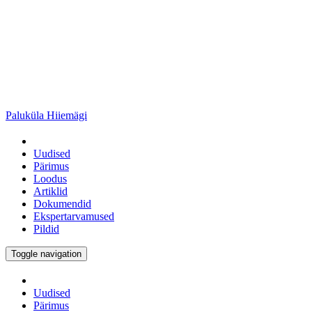
Paluküla Hiiemägi
Uudised
Pärimus
Loodus
Artiklid
Dokumendid
Ekspertarvamused
Pildid
Toggle navigation
Uudised
Pärimus