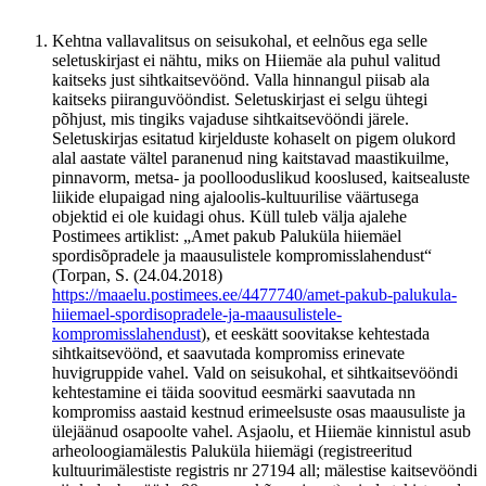
Kehtna vallavalitsus on seisukohal, et eelnõus ega selle
seletuskirjast ei nähtu, miks on Hiiemäe ala puhul valitud
kaitseks just sihtkaitsevöönd. Valla hinnangul piisab ala
kaitseks piiranguvööndist. Seletuskirjast ei selgu ühtegi
põhjust, mis tingiks vajaduse sihtkaitsevööndi järele.
Seletuskirjas esitatud kirjelduste kohaselt on pigem olukord
alal aastate vältel paranenud ning kaitstavad maastikuilme,
pinnavorm, metsa- ja poollooduslikud kooslused, kaitsealuste
liikide elupaigad ning ajaloolis-kultuurilise väärtusega
objektid ei ole kuidagi ohus. Küll tuleb välja ajalehe
Postimees artiklist: „Amet pakub Paluküla hiiemäel
spordisõpradele ja maausulistele kompromisslahendust“
(Torpan, S. (24.04.2018)
https://maaelu.postimees.ee/4477740/amet-pakub-palukula-
hiiemael-spordisopradele-ja-maausulistele-
kompromisslahendust
), et eeskätt soovitakse kehtestada
sihtkaitsevöönd, et saavutada kompromiss erinevate
huvigruppide vahel. Vald on seisukohal, et sihtkaitsevööndi
kehtestamine ei täida soovitud eesmärki saavutada nn
kompromiss aastaid kestnud erimeelsuste osas maausuliste ja
ülejäänud osapoolte vahel. Asjaolu, et Hiiemäe kinnistul asub
arheoloogiamälestis Paluküla hiiemägi (registreeritud
kultuurimälestiste registris nr 27194 all; mälestise kaitsevööndi